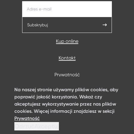
Subskrybuj
Kup online
Kontakt
Prywatność
Na naszej stronie używamy plików cookies, aby
Warunki korzystania z witryny
poprawić jakość korzystania. Wskaż czy
akceptujesz wykorzystywanie przez nas plików
Informacje prawne
cookies. Więcej informacji znajdziesz w sekcji
Prywatność
Odrzuć
Akceptuj
©2024 ArcelorMittal Distribution Solutions