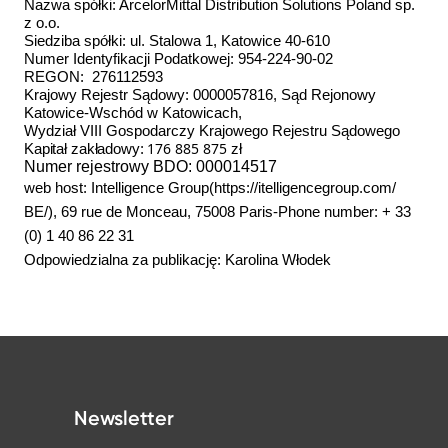
Nazwa spółki: ArcelorMittal Distribution Solutions Poland sp.
z o.o.
Siedziba spółki: ul. Stalowa 1, Katowice 40-610
Numer Identyfikacji Podatkowej: 954-224-90-02
REGON: 276112593
Krajowy Rejestr Sądowy: 0000057816, Sąd Rejonowy
Katowice-Wschód w Katowicach,
Wydział VIII Gospodarczy Krajowego Rejestru Sądowego
176 885 875
Kapitał zakładowy:
zł
Numer rejestrowy BDO: 000014517
web host: Intelligence Group(https://itelligencegroup.com/
BE/), 69 rue de Monceau, 75008 Paris-Phone number: + 33
(0) 1 40 86 22 31
Odpowiedzialna za publikację: Karolina Włodek
Newsletter