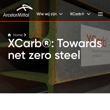
Wie wij zijn
XCarb®
Home
XCarb®: Towards
net zero steel