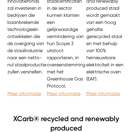
innovatiefonds
staalcertificaten
and renewably
zal investeren in
in de sector
produced staal
bedrijven die
kunnen klanten
wordt gemaakt
baanbrekende
een
van een hoog
technologieën
gelijkwaardige
gehalte
ontwikkelen die
vermindering van
gerecycled staal
de overgang van
hun Scope 3
en met behulp
de staalindustrie
uitstoot
van 100%
naar een netto-
rapporteren, in
hernieuwbare
nul staalproductie
overeenstemming
elektriciteit in een
zullen versnellen.
met het
elektrische oven
Greenhouse Gas
(EAF).
Protocol.
Meer informatie
Meer informatie
Meer informatie
XCarb® recycled and renewably
produced