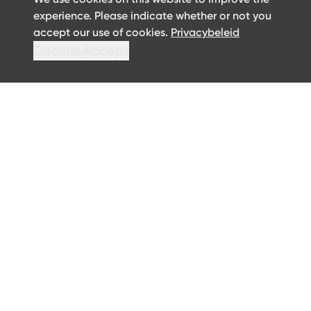
Contact
experience. Please indicate whether or not you
accept our use of cookies.
Privacybeleid
Privacybeleid
Decline
Accept
Gebruiksvoorwaarden
Wettelijke vermelding
©2024 ArcelorMittal Distribution Solutions