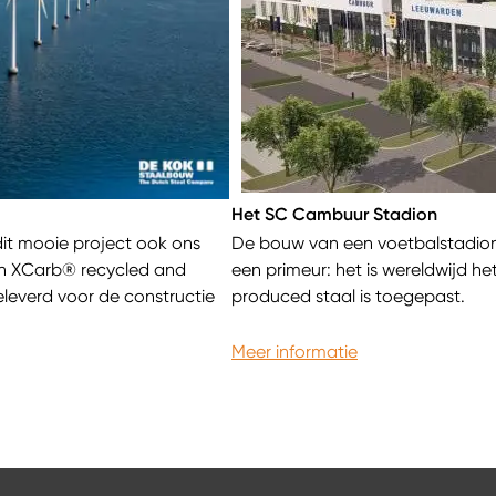
Het SC Cambuur Stadion
it mooie project ook ons
De bouw van een voetbalstadion i
on XCarb® recycled and
een primeur: het is wereldwijd h
leverd voor de constructie
produced staal is toegepast.
Meer informatie