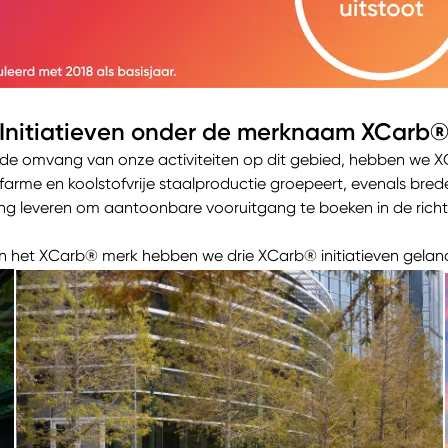
Initiatieven onder de merknaam XCarb
n de omvang van onze activiteiten op dit gebied, hebben we 
ofarme en koolstofvrije staalproductie groepeert, evenals bred
ng leveren om aantoonbare vooruitgang te boeken in de richti
n het XCarb® merk hebben we drie XCarb® initiatieven gelan