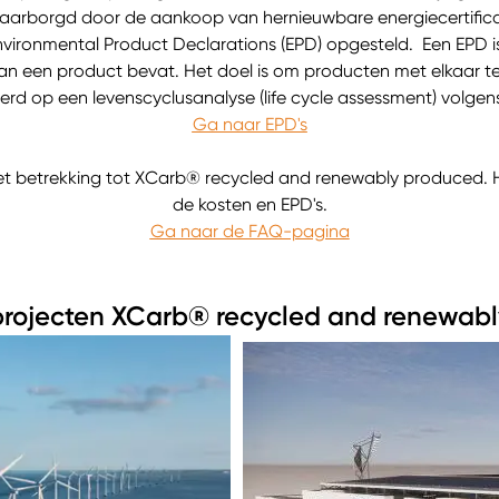
arborgd door de aankoop van hernieuwbare energiecertific
ronmental Product Declarations (EPD) opgesteld. Een EPD is 
van een product bevat. Het doel is om producten met elkaar te 
erd op een levenscyclusanalyse (life cycle assessment) volgen
Ga naar EPD's
t betrekking tot XCarb® recycled and renewably produced. H
de kosten en EPD's.
Ga naar de FAQ-pagina
projecten XCarb® recycled and renewab