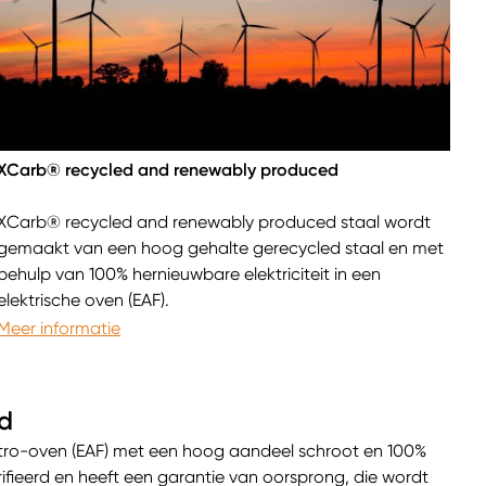
XCarb® recycled and renewably produced
XCarb® recycled and renewably produced staal wordt
gemaakt van een hoog gehalte gerecycled staal en met
behulp van 100% hernieuwbare elektriciteit in een
elektrische oven (EAF).
Meer informatie
d
tro-oven (EAF) met een hoog aandeel schroot en 100%
erifieerd en heeft een garantie van oorsprong, die wordt