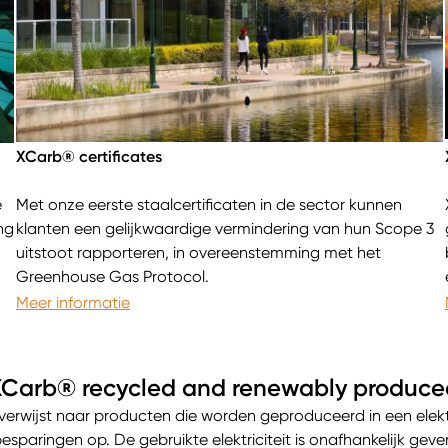
XCarb® certificates
e
Met onze eerste staalcertificaten in de sector kunnen
ng
klanten een gelijkwaardige vermindering van hun Scope 3
uitstoot rapporteren, in overeenstemming met het
Greenhouse Gas Protocol.
Meer informatie
XCarb® recycled and renewably produce
erwijst naar producten die worden geproduceerd in een elek
-besparingen op. De gebruikte elektriciteit is onafhankelijk gev