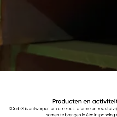
Producten en activitei
XCarb® is ontworpen om alle koolstofarme en koolstofvrij
samen te brengen in één inspanning d